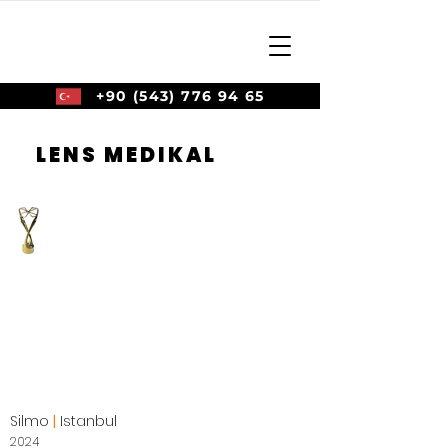
+90 (543) 776 94 65
LENS MEDIKAL
Silmo
|
Istanbul
2024