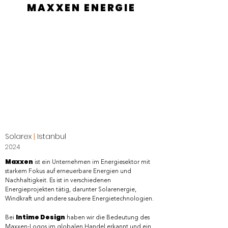
MAXXEN ENERGIE
Solarex
|
Istanbul
2024
Maxxen
ist ein Unternehmen im Energiesektor mit
starkem Fokus auf erneuerbare Energien und
Nachhaltigkeit. Es ist in verschiedenen
Energieprojekten tätig, darunter Solarenergie,
Windkraft und andere saubere Energietechnologien.​​​
Intime Design
Bei
haben wir die Bedeutung des
Maxxen-Logos im globalen Handel erkannt und ein