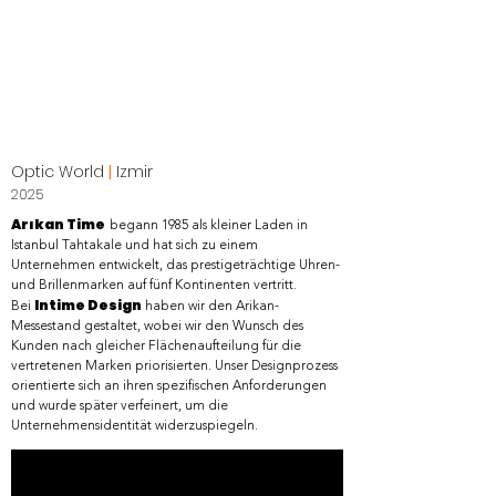
Optic World
|
Izmir
2025
Arıkan Time
begann 1985 als kleiner Laden in
Istanbul Tahtakale und hat sich zu einem
Unternehmen entwickelt, das prestigeträchtige Uhren-
und Brillenmarken auf fünf Kontinenten vertritt.
Intime Design
Bei
haben wir den Arikan-
Messestand gestaltet, wobei wir den Wunsch des
Kunden nach gleicher Flächenaufteilung für die
vertretenen Marken priorisierten. Unser Designprozess
orientierte sich an ihren spezifischen Anforderungen
und wurde später verfeinert, um die
Unternehmensidentität widerzuspiegeln.