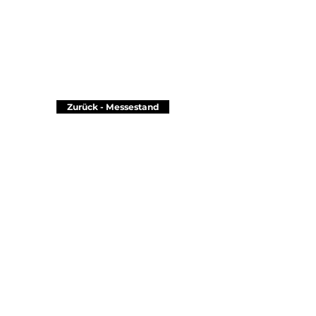
Zurück - Messestand
Seit 2004...
Bestellformular
Büro :
Teleferik, Sandalcı Apt, Sarıpınar Sk. No:5/B, 35330
Balçova / İzmir / TURKEY
Fabrik :
Zafer Mah, 20322 Sk, No:26, Buca / İzmir /