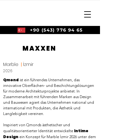
+90 (543) 776 94 65
MAXXEN
Marble
|
İzmir
2026
Qmond
ist ein führendes Unternehmen, das
innovative Oberflächen- und Beschichtungslösungen
für moderne Architekturprojekte anbietet. In
Zusammenarbeit mit führenden Marken aus Design
und Bauwesen agiert das Unternehmen national und
international mit Produkten, die Ästhetik und
Langlebigkeit vereinen.
Inspiriert von Qmonds ästhetischer und
Intime
qualitätsorientierter Identität entwickelte
Design
ein Konzept für Marble İzmir 2026 unter dem