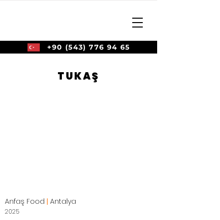
+90 (543) 776 94 65
TUKAŞ
Anfaş Food
|
Antalya
2025