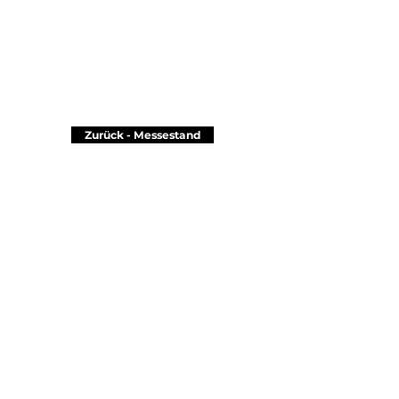
Zurück - Messestand
Seit 2004...
Bestellformular
Büro :
Teleferik, Sandalcı Apt, Sarıpınar Sk. No:5/B, 35330
Balçova / İzmir / TURKEY
Fabrik :
Zafer Mah, 20322 Sk, No:26, Buca / İzmir /