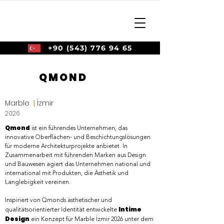
+90 (543) 776 94 65
QMOND
Marble
|
İzmir
2026
Qmond
ist ein führendes Unternehmen, das
innovative Oberflächen- und Beschichtungslösungen
für moderne Architekturprojekte anbietet. In
Zusammenarbeit mit führenden Marken aus Design
und Bauwesen agiert das Unternehmen national und
international mit Produkten, die Ästhetik und
Langlebigkeit vereinen.
Inspiriert von Qmonds ästhetischer und
Intime
qualitätsorientierter Identität entwickelte
Design
ein Konzept für Marble İzmir 2026 unter dem