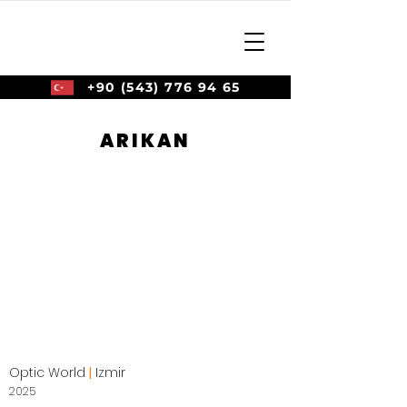
+90 (543) 776 94 65
ARIKAN
Optic World
|
Izmir
2025