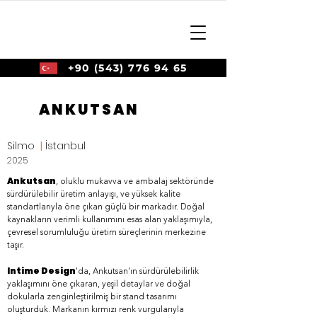
+90 (543) 776 94 65
ANKUTSAN
Silmo
|
İstanbul
2025
Ankutsan
, oluklu mukavva ve ambalaj sektöründe
sürdürülebilir üretim anlayışı, ve yüksek kalite
standartlarıyla öne çıkan güçlü bir markadır. Doğal
kaynakların verimli kullanımını esas alan yaklaşımıyla,
çevresel sorumluluğu üretim süreçlerinin merkezine
taşır.
Intime Design
'da, Ankutsan'ın sürdürülebilirlik
yaklaşımını öne çıkaran, yeşil detaylar ve doğal
dokularla zenginleştirilmiş bir stand tasarımı
oluşturduk. Markanın kırmızı renk vurgularıyla